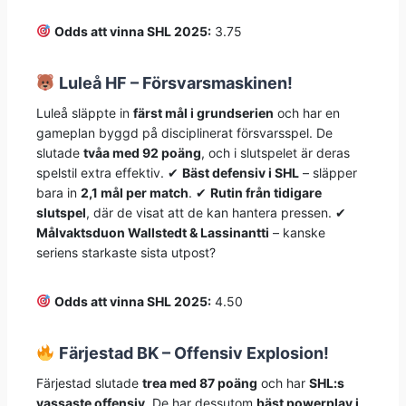
Odds att vinna SHL 2025:
3.75
Luleå HF – Försvarsmaskinen!
Luleå släppte in
färst mål i grundserien
och har en
gameplan byggd på disciplinerat försvarsspel. De
slutade
tvåa med 92 poäng
, och i slutspelet är deras
spelstil extra effektiv. ✔
Bäst defensiv i SHL
– släpper
bara in
2,1 mål per match
. ✔
Rutin från tidigare
slutspel
, där de visat att de kan hantera pressen. ✔
Målvaktsduon Wallstedt & Lassinantti
– kanske
seriens starkaste sista utpost?
Odds att vinna SHL 2025:
4.50
Färjestad BK – Offensiv Explosion!
Färjestad slutade
trea med 87 poäng
och har
SHL
:s
vassaste offensiv
. De har dessutom
bäst powerplay i