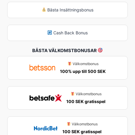
Bästa Insättningsbonus
Cash Back Bonus
BÄSTA VÄLKOMSTBONUSAR
Välkomstbonus
100% upp till 500 SEK
Välkomstbonus
100 SEK gratisspel
Välkomstbonus
100 SEK gratisspel