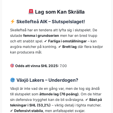
Lag som Kan Skrälla
Skellefteå AIK – Slutspelslaget!
Skellefteå har en tendens att lyfta sig i slutspelet. De
slutade
femma i grundserien
men har en bred trupp
och ett snabbt spel. ✔
Farliga i omställningar
– kan
avgöra matcher på kontring. ✔
Brett lag
där flera kedjor
kan producera mål.
Odds att vinna SHL 2025:
7.00
Växjö Lakers – Underdogen?
Växjö är inte vad de en gång var, men de tog sig ändå
till slutspelet som
åttonde lag (76 poäng)
. Om de hittar
sin defensiva trygghet kan de bli svårslagna. ✔
Bäst på
tekningar i SHL (53,2%)
– viktig detalj i tighta matcher.
✔
Defensivt stabila
, men anfallsspelet svajar.