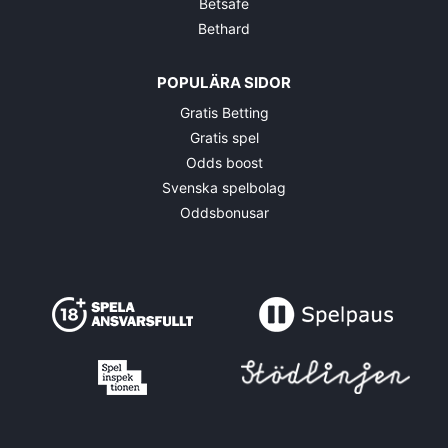
Betsafe
Bethard
POPULÄRA SIDOR
Gratis Betting
Gratis spel
Odds boost
Svenska spelbolag
Oddsbonusar