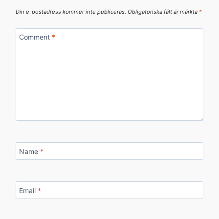
Din e-postadress kommer inte publiceras.
Obligatoriska fält är märkta
*
Comment
*
Name
*
Email
*