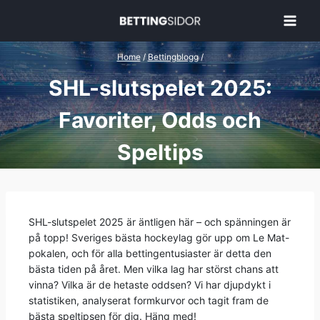
Skip
to
content
Home
/
Bettingblogg
/
SHL-slutspelet 2025:
Favoriter, Odds och
Speltips
SHL-slutspelet 2025 är äntligen här – och spänningen är
på topp! Sveriges bästa hockeylag gör upp om Le Mat-
pokalen, och för alla bettingentusiaster är detta den
bästa tiden på året. Men vilka lag har störst chans att
vinna? Vilka är de hetaste oddsen? Vi har djupdykt i
statistiken, analyserat formkurvor och tagit fram de
bästa speltipsen för dig. Häng med!