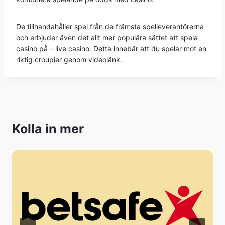
De tillhandahåller spel från de främsta spelleverantörerna
och erbjuder även det allt mer populära sättet att spela
casino på – live casino. Detta innebär att du spelar mot en
riktig croupier genom videolänk.
Kolla in mer