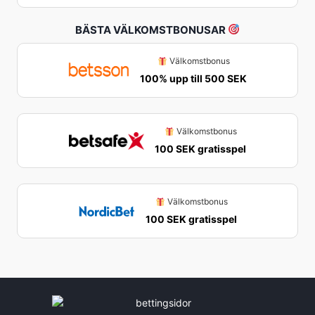
BÄSTA VÄLKOMSTBONUSAR
Välkomstbonus
100% upp till 500 SEK
Välkomstbonus
100 SEK gratisspel
Välkomstbonus
100 SEK gratisspel