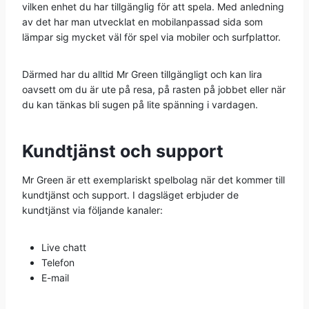
vilken enhet du har tillgänglig för att spela. Med anledning
av det har man utvecklat en mobilanpassad sida som
lämpar sig mycket väl för spel via mobiler och surfplattor.
Därmed har du alltid Mr Green tillgängligt och kan lira
oavsett om du är ute på resa, på rasten på jobbet eller när
du kan tänkas bli sugen på lite spänning i vardagen.
Kundtjänst och support
Mr Green är ett exemplariskt spelbolag när det kommer till
kundtjänst och support. I dagsläget erbjuder de
kundtjänst via följande kanaler:
Live chatt
Telefon
E-mail