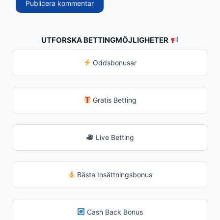
UTFORSKA BETTINGMÖJLIGHETER
Oddsbonusar
Gratis Betting
Live Betting
Bästa Insättningsbonus
Cash Back Bonus