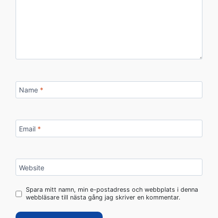
Name
*
Email
*
Website
Spara mitt namn, min e-postadress och webbplats i denna
webbläsare till nästa gång jag skriver en kommentar.