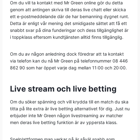
Om du vill ta kontakt med Mr Green online gör du detta
genom att antingen skriva till deras live chatt eller skicka
ett e-postmeddelande där de har bemanning dygnet runt.
Detta är enligt vår mening det smidigaste sättet att få ett
snabbt svar på dina funderingar och dess tillgänglighet är
i toppklass eftersom kundtjänsten alltid finns tillgänglig.
Om du av någon anledning dock föredrar att ta kontakt
via telefon kan du nå Mr Green på telefonnummer 08 446
862 90 som har öppet varje dag mellan 11:00 och 20:00.
Live stream och live betting
Om du söker spänning och vill krydda till en match du ska
titta på lite extra är live betting alternativet för dig. Just nu
erbjuder inte Mr Green någon livestreaming av matcher
men deras live betting funktion är av yppersta klass.
Spelplattformen man verkar på är såväl snabb som