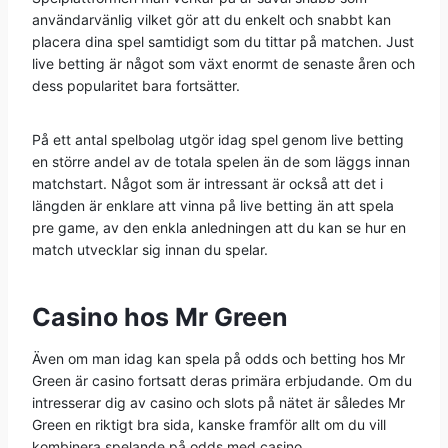
användarvänlig vilket gör att du enkelt och snabbt kan
placera dina spel samtidigt som du tittar på matchen. Just
live betting är något som växt enormt de senaste åren och
dess popularitet bara fortsätter.
På ett antal spelbolag utgör idag spel genom live betting
en större andel av de totala spelen än de som läggs innan
matchstart. Något som är intressant är också att det i
längden är enklare att vinna på live betting än att spela
pre game, av den enkla anledningen att du kan se hur en
match utvecklar sig innan du spelar.
Casino hos Mr Green
Även om man idag kan spela på odds och betting hos Mr
Green är casino fortsatt deras primära erbjudande. Om du
intresserar dig av casino och slots på nätet är således Mr
Green en riktigt bra sida, kanske framför allt om du vill
kombinera spelande på odds med casino.