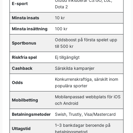
Utbud inkluderar CS:GO, LoL,
E-sport
Dota 2
Minsta insats
10 kr
Minsta insättning
100 kr
Oddsboost på första spelet upp
Sportbonus
till 500 kr
Riskfria spel
Ej tillgängligt
Cashback
Särskilda kampanjer
Konkurrenskraftiga, särskilt inom
Odds
populära sporter
Mobilanpassad webbplats för iOS
Mobilbetting
och Android
Betalningsmetoder
Swish, Trustly, Visa/Mastercard
1–3 bankdagar beroende på
Uttagstid
betalningsmetod