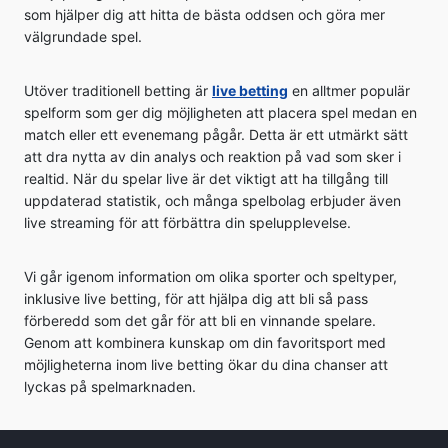
som hjälper dig att hitta de bästa oddsen och göra mer
välgrundade spel.
Utöver traditionell betting är
live betting
en alltmer populär
spelform som ger dig möjligheten att placera spel medan en
match eller ett evenemang pågår. Detta är ett utmärkt sätt
att dra nytta av din analys och reaktion på vad som sker i
realtid. När du spelar live är det viktigt att ha tillgång till
uppdaterad statistik, och många spelbolag erbjuder även
live streaming för att förbättra din spelupplevelse.
Vi går igenom information om olika sporter och speltyper,
inklusive live betting, för att hjälpa dig att bli så pass
förberedd som det går för att bli en vinnande spelare.
Genom att kombinera kunskap om din favoritsport med
möjligheterna inom live betting ökar du dina chanser att
lyckas på spelmarknaden.