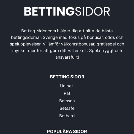
Betting-sidor.com hjälper dig att hitta de bästa
bettingsidorna i Sverige med fokus på bonusar, odds och
spelupplevelser. Vi jämför välkomstbonusar, gratisspel och
mycket mer för att göra ditt val enkelt. Spela tryggt och
ansvarsfullt!
BETTING SIDOR
Unibet
Paf
Betsson
Betsafe
Bethard
POPULÄRA SIDOR