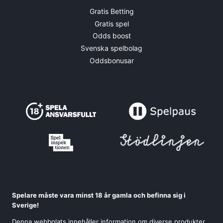
Gratis Betting
Gratis spel
Odds boost
Svenska spelbolag
Oddsbonusar
Spelare måste vara minst 18 år gamla och befinna sig i
Sverige!
Denna webbplats innehåller information om diverse produkter