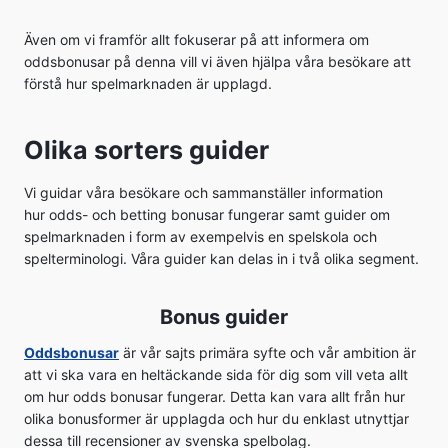
Även om vi framför allt fokuserar på att informera om
oddsbonusar på denna vill vi även hjälpa våra besökare att
förstå hur spelmarknaden är upplagd.
Olika sorters guider
Vi guidar våra besökare och sammanställer information
hur odds- och betting bonusar fungerar samt guider om
spelmarknaden i form av exempelvis en spelskola och
spelterminologi. Våra guider kan delas in i två olika segment.
Bonus guider
Oddsbonusar
är vår sajts primära syfte och vår ambition är
att vi ska vara en heltäckande sida för dig som vill veta allt
om hur odds bonusar fungerar. Detta kan vara allt från hur
olika bonusformer är upplagda och hur du enklast utnyttjar
dessa till recensioner av svenska spelbolag.